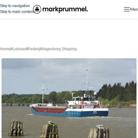
Skip to navigation
Me
Skip to main content
Home
/
Kustvaart
/
Rederij
/
Wagenborg Shipping