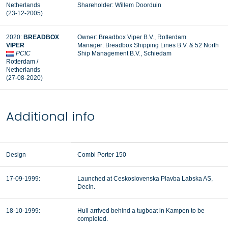
Netherlands
Shareholder: Willem Doorduin
(23-12-2005)
2020:
BREADBOX
Owner: Breadbox Viper B.V., Rotterdam
VIPER
Manager: Breadbox Shipping Lines B.V. & 52 North
PCIC
Ship Management B.V., Schiedam
Rotterdam /
Netherlands
(27-08-2020)
Additional info
Design
Combi Porter 150
17-09-1999:
Launched at Ceskoslovenska Plavba Labska AS,
Decin.
18-10-1999:
Hull arrived behind a tugboat in Kampen to be
completed.