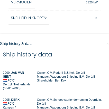
VERMOGEN:
1320 kW
SNELHEID IN KNOPEN:
11
Ship history & data
Ship history data
2000:
JAN VAN
Owner: C.V. Rederij B.J. Kok, Delfzijl
GENT
Manager:
Wagenborg Shipping B.V., Delfzijl
PCIC
Shareholder: Ben Kok
Delfzijl / Netherlands
(08-01-2000)
2005:
DERK
Owner: C.V. Scheepvaartonderneming Doorduin,
PCIC
Delfzijl
Kampen /
Manager: Wagenborg Shipping B.V., Delfzijl