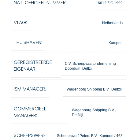
NAT. OFFICIEEL NUMMER:
6612 Z G 1999
VLAG:
Netherlands
THUISHAVEN:
Kampen
GEREGISTREERDE
C.V. Scheepvaartonderneming
EIGENAAR:
Doorduin, Delfzijl
ISM MANAGER:
Wagenborg Shipping B.V., Delfzijl
COMMERCIEEL
Wagenborg Shipping B.V.,
MANAGER:
Delfzijl
SCHEEPSWERF:
Scheepswerf Peters B.V., Kampen / 468