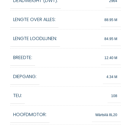
DEADWEIGHT (DWT):
2964
LENGTE OVER ALLES:
88.95 M
LENGTE LOODLIJNEN:
84.95 M
BREEDTE:
12.40 M
DIEPGANG:
4.34 M
TEU:
108
HOOFDMOTOR:
Wärtsilä 8L20