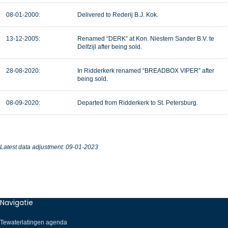
08-01-2000:
Delivered to Rederij B.J. Kok.
13-12-2005:
Renamed “DERK” at Kon. Niestern Sander B.V. te
Delfzijl after being sold.
28-08-2020:
In Ridderkerk renamed “BREADBOX VIPER” after
being sold.
08-09-2020:
Departed from Ridderkerk to St. Petersburg.
Latest data adjustment: 09-01-2023
Navigatie
Tewaterlatingen agenda