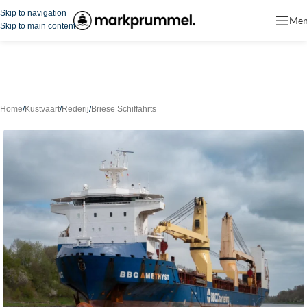
Skip to navigation
Me
Skip to main content
Home
/
Kustvaart
/
Rederij
/
Briese Schiffahrts