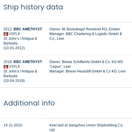
Ship history data
2012:
BBC AMETHYST
Owner: W. Bockstiegel Reederei KG, Emden
V2FL9
Manager: BBC Chartering & Logistic GmbH &
St. John’s / Antigua &
Co., Leer
Barbuda
(10-01-2012)
2018:
BBC AMETHYST
Owner: Briese Schiffahrts GmbH & Co. KG MS
V2FL9
“Lepus”, Leer
St. John’s / Antigua &
Manager:
Briese Heavylift GmbH & Co KG, Leer
Barbuda
(10-04-2018)
Additional info
15-11-2010:
Keel laid at Jiangzhou Union Shipbuilding Co.
Ltd.