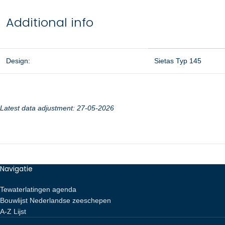
Additional info
Design:
Sietas Typ 145
Latest data adjustment: 27-05-2026
Navigatie
Tewaterlatingen agenda
Bouwlijst Nederlandse zeeschepen
A-Z Lijst