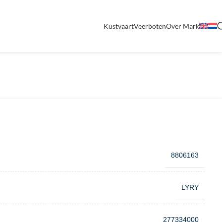
Kustvaart
Veerboten
Over Mark
8806163
LYRY
277334000