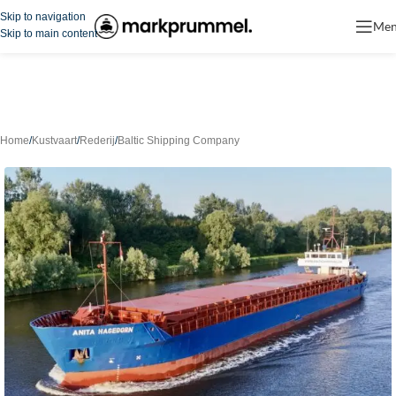
Skip to navigation
Me
Skip to main content
Home
/
Kustvaart
/
Rederij
/
Baltic Shipping Company