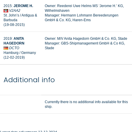
2015:
JEROME H.
Owner: Reederei Uwe Helms MS ‘Jerome H.’ KG,
V2AA2
Wilhelmshaven
St. John’s / Antigua &
Manager:
Hermann Lohmann Bereederungen
Barbuda
GmbH & Co. KG, Haren-Ems
(19-08-2015)
2019:
ANITA
Owner: M/V Anita Hagedorn GmbH & Co. KG, Stade
HAGEDORN
Manager: GBS-Shipmanagement GmbH & Co KG,
DCTO
Stade
Hamburg / Germany
(12-02-2019)
Additional info
Currently there is no additional info available for this
ship.