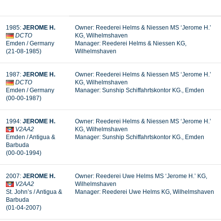
1985:
JEROME H.
Owner: Reederei Helms & Niessen MS ‘Jerome H.’
DCTO
KG, Wilhelmshaven
Emden / Germany
Manager: Reederei Helms & Niessen KG,
(21-08-1985)
Wilhelmshaven
1987:
JEROME H.
Owner: Reederei Helms & Niessen MS ‘Jerome H.’
DCTO
KG, Wilhelmshaven
Emden / Germany
Manager:
Sunship Schiffahrtskontor KG., Emden
(00-00-1987)
1994:
JEROME H.
Owner: Reederei Helms & Niessen MS ‘Jerome H.’
V2AA2
KG, Wilhelmshaven
Emden / Antigua &
Manager:
Sunship Schiffahrtskontor KG., Emden
Barbuda
(00-00-1994)
2007:
JEROME H.
Owner: Reederei Uwe Helms MS ‘Jerome H.’ KG,
V2AA2
Wilhelmshaven
St. John’s / Antigua &
Manager: Reederei Uwe Helms KG, Wilhelmshaven
Barbuda
(01-04-2007)