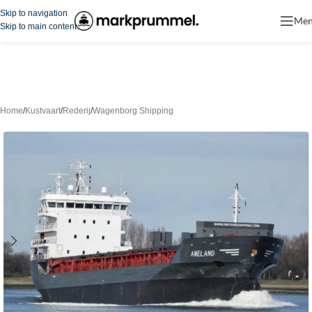
Skip to navigation
Me
Skip to main content
Home
/
Kustvaart
/
Rederij
/
Wagenborg Shipping