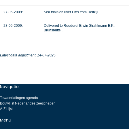
27-05-2009:
Sea trials on river Ems from Delfzijl.
28-05-2009:
Delivered to Reederei Erwin Strahlmann E.K.,
Brunsbüttel.
Latest data adjustment: 14-07-2025
Navigatie
Tewaterlatingen agenda
Bouwlijst Nederlandse zeeschepen
A-Z Lijst
Menu