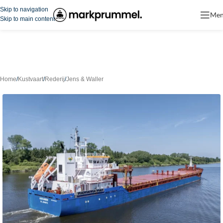
Skip to navigation
Me
Skip to main content
Home
/
Kustvaart
/
Rederij
/
Jens & Waller