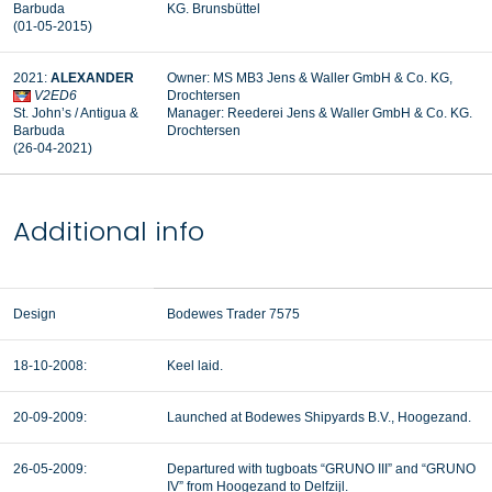
Barbuda
KG. Brunsbüttel
(01-05-2015)
2021:
ALEXANDER
Owner: MS MB3 Jens & Waller GmbH & Co. KG,
V2ED6
Drochtersen
St. John’s / Antigua &
Manager:
Reederei Jens & Waller GmbH & Co. KG.
Barbuda
Drochtersen
(26-04-2021)
Additional info
Design
Bodewes Trader 7575
18-10-2008:
Keel laid.
20-09-2009:
Launched at Bodewes Shipyards B.V., Hoogezand.
26-05-2009:
Departured with tugboats “GRUNO III” and “GRUNO
IV” from Hoogezand to Delfzijl.